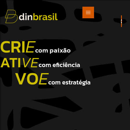
ORÇA
CRI
E
com paixão
ATI
VE
com eficiência
VO
E
com estratégia