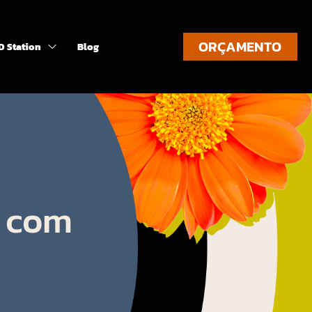
ORÇAMENTO
D Station
Blog
a com