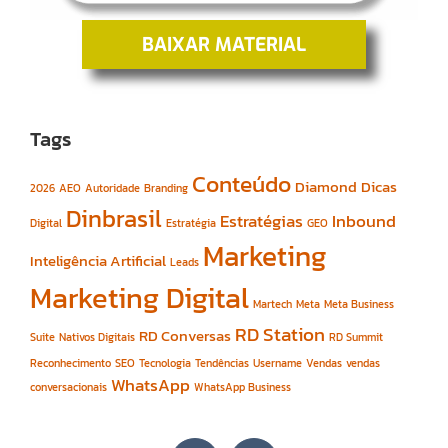
BAIXAR MATERIAL
Tags
Conteúdo
Diamond
Dicas
2026
AEO
Autoridade
Branding
Dinbrasil
Estratégias
Inbound
Digital
Estratégia
GEO
Marketing
Inteligência Artificial
Leads
Marketing Digital
Martech
Meta
Meta Business
RD Station
RD Conversas
Suite
Nativos Digitais
RD Summit
Reconhecimento
SEO
Tecnologia
Tendências
Username
Vendas
vendas
WhatsApp
conversacionais
WhatsApp Business