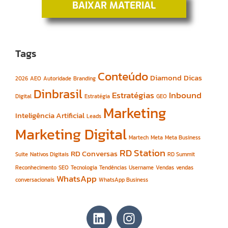
BAIXAR MATERIAL
Tags
Conteúdo
Diamond
Dicas
2026
AEO
Autoridade
Branding
Dinbrasil
Estratégias
Inbound
Digital
Estratégia
GEO
Marketing
Inteligência Artificial
Leads
Marketing Digital
Martech
Meta
Meta Business
RD Station
RD Conversas
Suite
Nativos Digitais
RD Summit
Reconhecimento
SEO
Tecnologia
Tendências
Username
Vendas
vendas
WhatsApp
conversacionais
WhatsApp Business