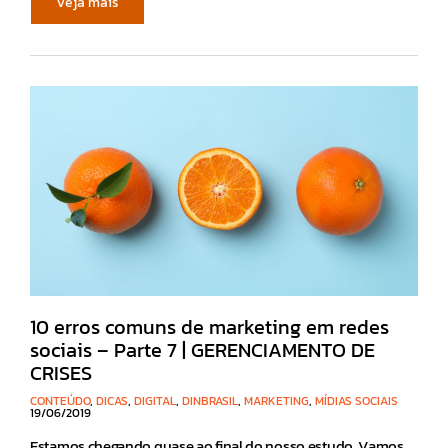
Veja mais
10 erros comuns de marketing em redes
sociais – Parte 7 | GERENCIAMENTO DE
CRISES
CONTEÚDO
,
DICAS
,
DIGITAL
,
DINBRASIL
,
MARKETING
,
MÍDIAS SOCIAIS
19/06/2019
Estamos chegando quase ao final do nosso estudo. Vamos