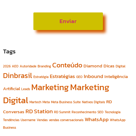
Tags
Conteúdo
Diamond
Dicas
2026
AEO
Autoridade
Branding
Digital
Dinbrasil
Estratégias
Inbound
Inteligência
Estratégia
GEO
Marketing
Marketing
Artificial
Leads
Digital
RD
Martech
Meta
Meta Business Suite
Nativos Digitais
RD Station
Conversas
RD Summit
Reconhecimento
SEO
Tecnologia
WhatsApp
Tendências
Username
Vendas
vendas conversacionais
WhatsApp
Business